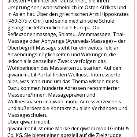
ältesten Heilmittel der Menschheit, die ihren
Ursprung sehr wahrscheinlich im Osten Afrikas und
in Asien hat. Über den griechischen Arzt Hippokrates
(460-375 v. Chr.) und seine medizinische Schule
gelangt sie letztendlich nach Europa. Ob
Reflexzonenmassage, Shiatsu, Atemmassage, Thai-
Massage oder Abhyanga (Ayurveda-Massage) – der
Oberbegriff Massage steht für ein weites Feld an
Anwendungsmöglichkeiten und Wirkungen, die
jedoch alle denselben Zweck verfolgen: das
Wohlbefinden des Massierten zu stärken. Auf dem
qiwani mobil Portal finden Wellness-Interessierte
alles, was man rund um das Thema wissen muss.
Dazu kommen hunderte Adressen renommierter
Masseure/Innen, Massagepraxen und
Wellnessoasen im qiwani mobil Adressverzeichnis
und außerdem die Kontakte zu allen Verbänden und
Massageschulen.
Über qiwani mobil:
qiwani mobil ist eine Marke der qiwani mobil GmbH &
Co. KG. Sie bietet einen speziell auf die Zielgruppe