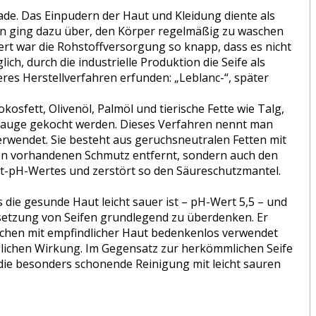
ade. Das Einpudern der Haut und Kleidung diente als
 man ging dazu über, den Körper regelmäßig zu waschen
t war die Rohstoffversorgung so knapp, dass es nicht
h, durch die industrielle Produktion die Seife als
eres Herstellverfahren erfunden: „Leblanc-“, später
kosfett, Olivenöl, Palmöl und tierische Fette wie Talg,
er Lauge gekocht werden. Dieses Verfahren nennt man
erwendet. Sie besteht aus geruchsneutralen Fetten mit
r den vorhandenen Schmutz entfernt, sondern auch den
aut-pH-Wertes und zerstört so den Säureschutzmantel.
die gesunde Haut leicht sauer ist – pH-Wert 5,5 – und
setzung von Seifen grundlegend zu überdenken. Er
schen mit empfindlicher Haut bedenkenlos verwendet
glichen Wirkung. Im Gegensatz zur herkömmlichen Seife
die besonders schonende Reinigung mit leicht sauren