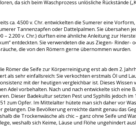
loren, da sich beim Waschprozess unlösliche Rückstände („Ka
ts ca. 4.500 v. Chr. entwickelten die Sumerer eine Vorform,
umerer Tannenzapfen oder Dattelpalmen. Sie übersahen je
00 – 2.200 v. Chr.) dürften eine ähnliche Anleitung zur Hers
um“ entdeckten. Sie verwendeten die aus Ziegen- Rinder- oder
e; Bräuche, die von den Römern gerne übernommen wurden.
e Römer die Seife zur Körperreinigung erst ab dem 2. Jahrh
dert als sehr einfallsreich: Sie verkochten erstmals Öl und
nsistenz mit der heutigen vergleichbar ist. Dieses Wissen ve
n Adel vorbehalten. Nach und nach entwickelte sich eine B
. Dieser Badekultur setzten Pest und Syphilis jedoch im 1
51 zum Opfer. Im Mittelalter hütete man sich daher vor Was
er gelangen. Die Bevölkerung erreichte damit genau das Geg
deshalb die Trockenwäsche als chic – ganz ohne Seife und W
flege, weshalb sich Keime, Läuse und Flöhe ungehindert aus