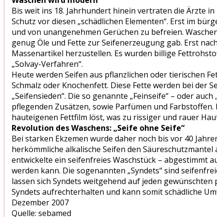
Bis weit ins 18. Jahrhundert hinein vertraten die Ärzte
Schutz vor diesen „schädlichen Elementen“. Erst im bür
und von unangenehmen Gerüchen zu befreien. Waschen w
genug Öle und Fette zur Seifenerzeugung gab. Erst nach E
Massenartikel herzustellen. Es wurden billige Fettrohst
„Solvay-Verfahren“.
Heute werden Seifen aus pflanzlichen oder tierischen Fet
Schmalz oder Knochenfett. Diese Fette werden bei der S
„Seifensieden“. Die so genannte „Feinseife“ – oder auc
pflegenden Zusätzen, sowie Parfümen und Farbstoffen. D
hauteigenen Fettfilm löst, was zu rissiger und rauer H
Revolution des Waschens: „Seife ohne Seife“
Bei starken Ekzemen wurde daher noch bis vor 40 Jahren 
herkömmliche alkalische Seifen den Säureschutzmantel 
entwickelte ein seifenfreies Waschstück – abgestimmt 
werden kann. Die sogenannten „Syndets“ sind seifenfre
lassen sich Syndets weitgehend auf jeden gewünschten 
Syndets aufrechterhalten und kann somit schädliche Um
Dezember 2007
Quelle: sebamed