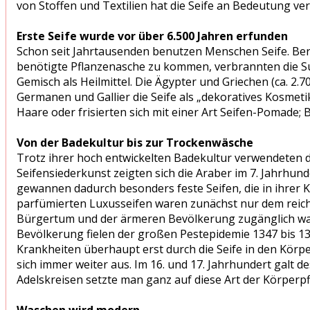
von Stoffen und Textilien hat die Seife an Bedeutung ver
Erste Seife wurde vor über 6.500 Jahren erfunden
Schon seit Jahrtausenden benutzen Menschen Seife. Berei
benötigte Pflanzenasche zu kommen, verbrannten die S
Gemisch als Heilmittel. Die Ägypter und Griechen (ca. 2.7
Germanen und Gallier die Seife als „dekoratives Kosmetik
Haare oder frisierten sich mit einer Art Seifen-Pomad
Von der Badekultur bis zur Trockenwäsche
Trotz ihrer hoch entwickelten Badekultur verwendeten di
Seifensiederkunst zeigten sich die Araber im 7. Jahrhun
gewannen dadurch besonders feste Seifen, die in ihrer Ko
parfümierten Luxusseifen waren zunächst nur dem reiche
Bürgertum und der ärmeren Bevölkerung zugänglich waren
Bevölkerung fielen der großen Pestepidemie 1347 bis 13
Krankheiten überhaupt erst durch die Seife in den Körp
sich immer weiter aus. Im 16. und 17. Jahrhundert galt 
Adelskreisen setzte man ganz auf diese Art der Körperp
Waschen wird modern