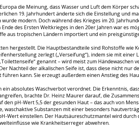
 in Europa die Meinung, dass Wasser und Luft dem Körper sch
gerlichen 19. Jahrhundert änderte sich die Einstellung und
urde modern. Doch während des Krieges im 20. Jahrhunder
nde des Ersten Weltkrieges in den 20er Jahren war es möglic
offe aus tropischen Ländern importiert und ein preisgünstig
ten hergestellt. Die Hauptbestandteile sind Rohstoffe wie Ko
eifenherstellung zerlegt („Verseifung“), indem sie mit ein
h „Toilettenseife“ genannt – wird meist zum Händewaschen v
er Nachteil der alkalischen Seife ist, dass diese nicht nu
aut führen kann. Sie erzeugt außerdem einen Anstieg des H
ein absolutes Waschverbot verordnet. Die Erkenntnis, dass 
angreifen, brachte Dr. Heinz Maurer darauf, die Zusammen
auf den pH-Wert 5,5 der gesunden Haut – das auch von Men
ie, waschaktive Substanzen mit einer besonders hautverträ
pH-Wert einstellen. Der Hautsäureschutzmantel wird durch 
welteinflüsse wie Krankheitserreger abwehren.