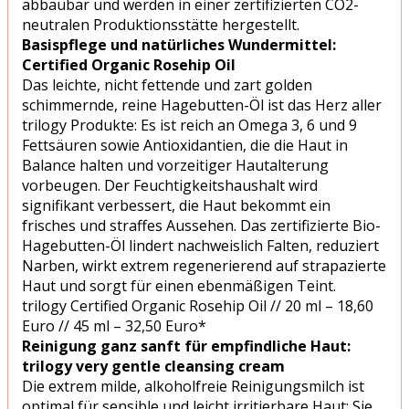
abbaubar und werden in einer zertifizierten CO2-
neutralen Produktionsstätte hergestellt.
Basispflege und natürliches Wundermittel:
Certified Organic Rosehip Oil
Das leichte, nicht fettende und zart golden
schimmernde, reine Hagebutten-Öl ist das Herz aller
trilogy Produkte: Es ist reich an Omega 3, 6 und 9
Fettsäuren sowie Antioxidantien, die die Haut in
Balance halten und vorzeitiger Hautalterung
vorbeugen. Der Feuchtigkeitshaushalt wird
signifikant verbessert, die Haut bekommt ein
frisches und straffes Aussehen. Das zertifizierte Bio-
Hagebutten-Öl lindert nachweislich Falten, reduziert
Narben, wirkt extrem regenerierend auf strapazierte
Haut und sorgt für einen ebenmäßigen Teint.
trilogy Certified Organic Rosehip Oil // 20 ml – 18,60
Euro // 45 ml – 32,50 Euro*
Reinigung ganz sanft für empfindliche Haut:
trilogy very gentle cleansing cream
Die extrem milde, alkoholfreie Reinigungsmilch ist
optimal für sensible und leicht irritierbare Haut: Sie