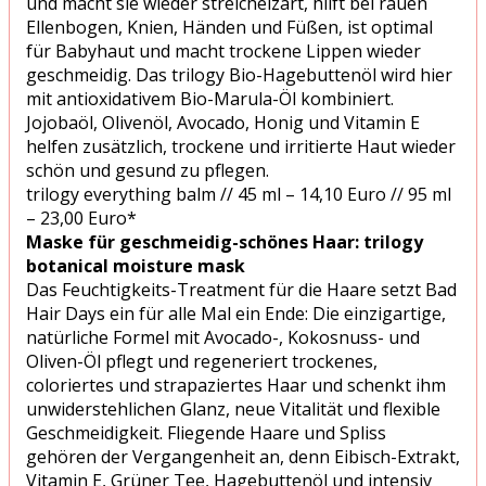
und macht sie wieder streichelzart, hilft bei rauen
Ellenbogen, Knien, Händen und Füßen, ist optimal
für Babyhaut und macht trockene Lippen wieder
geschmeidig. Das trilogy Bio-Hagebuttenöl wird hier
mit antioxidativem Bio-Marula-Öl kombiniert.
Jojobaöl, Olivenöl, Avocado, Honig und Vitamin E
helfen zusätzlich, trockene und irritierte Haut wieder
schön und gesund zu pflegen.
trilogy everything balm // 45 ml – 14,10 Euro // 95 ml
– 23,00 Euro*
Maske für geschmeidig-schönes Haar: trilogy
botanical moisture mask
Das Feuchtigkeits-Treatment für die Haare setzt Bad
Hair Days ein für alle Mal ein Ende: Die einzigartige,
natürliche Formel mit Avocado-, Kokosnuss- und
Oliven-Öl pflegt und regeneriert trockenes,
coloriertes und strapaziertes Haar und schenkt ihm
unwiderstehlichen Glanz, neue Vitalität und flexible
Geschmeidigkeit. Fliegende Haare und Spliss
gehören der Vergangenheit an, denn Eibisch-Extrakt,
Vitamin E, Grüner Tee, Hagebuttenöl und intensiv