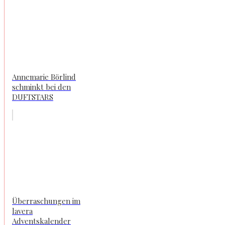
Annemarie Börlind
schminkt bei den
DUFTSTARS
Überraschungen im
lavera
Adventskalender